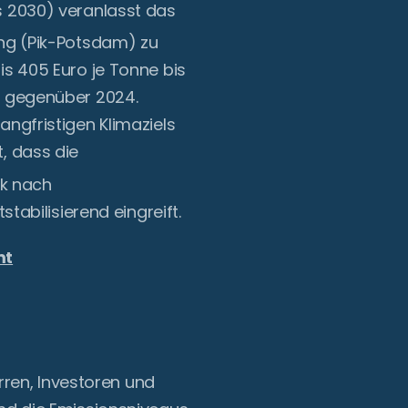
s 2030) veranlasst das
ung (Pik-Potsdam) zu
is 405 Euro je Tonne bis
e gegenüber 2024.
ngfristigen Klimaziels
t, dass die
ck nach
abilisierend eingreift.
mt
ren, Investoren und