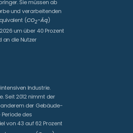
bringer. Sie müssen ab
erbe und verarbeitenden
uivalent (
CO
-Äq
)
2
de 2026 um über 40 Prozent
d an die Nutzer
ntensiven Industrie.
e. Seit 2012 nimmt der
ter anderem der Gebäude-
e Periode des
el von 43 auf 62 Prozent