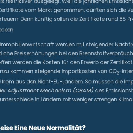
restriktiver ausgelegt. Weil die jährlichen Emissio
 Zertifikate vom Markt genommen, dürften sich die 
teuern. Denn künftig sollen die Zertifikate rund 85 
ecken.
r Immobilienwirtschaft werden mit steigender Nach
utliche Preiserhöhungen bei den Brennstoffverbräuc
fen werden die Kosten für den Erwerb der Zertifika
 Hinzu kommen steigende Importkosten von CO
-inte
2
Strom aus den Nicht-EU-Ländern. So müssen die Im
der Adjustment Mechanism (CBAM)
des Emissions
isunterschiede in Ländern mit weniger strengen Klima
reise Eine Neue Normalität?