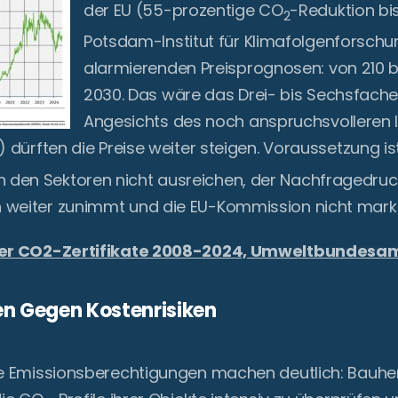
der EU (55-prozentige CO
-Reduktion bi
2
Potsdam-Institut für Klimafolgenforsch
alarmierenden Preisprognosen: von 210 b
2030. Das wäre das Drei- bis Sechsfach
Angesichts des noch anspruchsvolleren la
) dürften die Preise weiter steigen. Voraussetzung is
den Sektoren nicht ausreichen, der Nachfragedru
weiter zunimmt und die EU-Kommission nicht marktst
 der CO2-Zertifikate 2008-2024, Umweltbundesa
 Gegen Kostenrisiken
ie Emissionsberechtigungen machen deutlich: Bauher