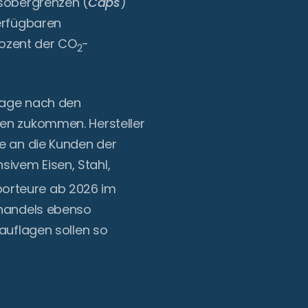
nsobergrenzen (
Caps
)
verfügbaren
Prozent der CO
-
2
frage nach den
hen zukommen. Hersteller
te an die Kunden der
nsivem Eisen, Stahl,
porteure ab 2026 im
handels ebenso
auflagen sollen so