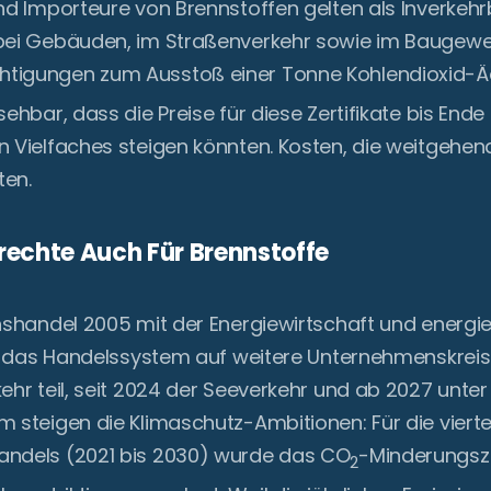
nd Importeure von Brennstoffen gelten als Inverkehr
 bei Gebäuden, im Straßenverkehr sowie im Baugew
tigungen zum Ausstoß einer Tonne Kohlendioxid-Äq
sehbar, dass die Preise für diese Zertifikate bis En
 Vielfaches steigen könnten. Kosten, die weitgehen
ten.
echte Auch Für Brennstoffe
nshandel 2005 mit der Energiewirtschaft und energiei
ch das Handelssystem auf weitere Unternehmenskreis
kehr teil, seit 2024 der Seeverkehr und ab 2027 un
 steigen die Klimaschutz-Ambitionen: Für die viert
andels (2021 bis 2030) wurde das CO
-Minderungszi
2