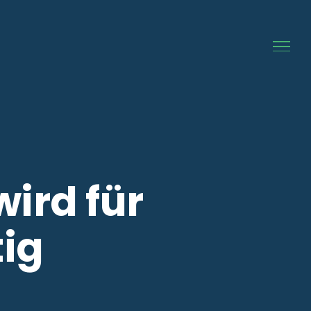
ird für
ig