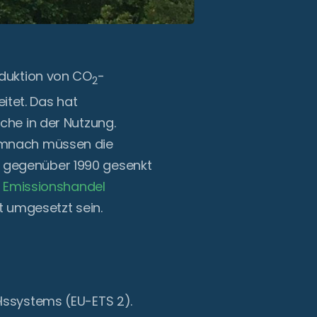
eduktion von CO
-
2
tet. Das hat
che in der Nutzung.
emnach müssen die
t gegenüber 1990 gesenkt
m Emissionshandel
t umgesetzt sein.
lssystems (EU-ETS 2).